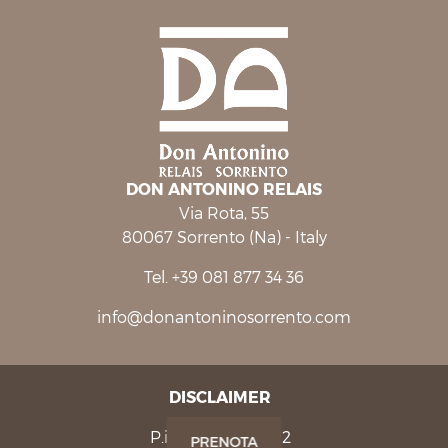
DON ANTONINO RELAIS
Via Rota, 55
80067 Sorrento (Na) - Italy
Tel. +39 081 877 34 36
info@donantoninosorrento.com
DISCLAIMER
P.iva: 08284691212
PRENOTA