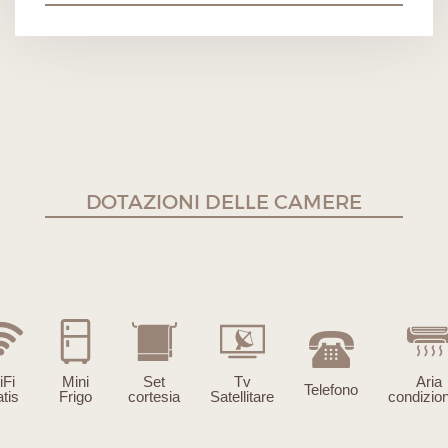
DOTAZIONI DELLE CAMERE
iFi
Mini
Set
Tv
Aria
Telefono
atis
Frigo
cortesia
Satellitare
condizio